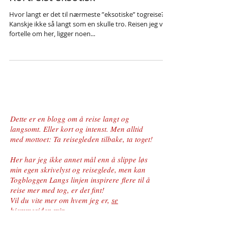
Kortreist eksotisk
Hvor langt er det til nærmeste ”eksotiske” togreise?
Kanskje ikke så langt som en skulle tro. Reisen jeg vil
fortelle om her, ligger noen...
Dette er en blogg om å reise langt og
langsomt. Eller kort og intenst. Men alltid
med mottoet
: Ta reisegleden tilbake, ta toget!
Her har jeg ikke annet mål enn å slippe løs
min egen skrivelyst og reiseglede, men kan
Togbloggen Langs linjen inspirere flere til å
reise mer med tog, er det fint!
Vil du vite mer om hvem jeg er,
se